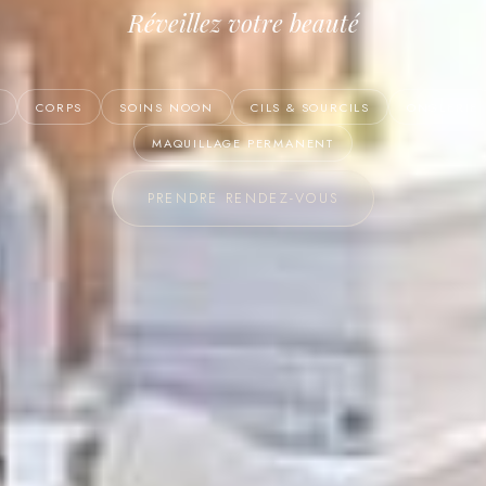
Réveillez votre beauté
CORPS
SOINS NOON
CILS & SOURCILS
ONGLERIE
MAQUILLAGE PERMANENT
PRENDRE RENDEZ-VOUS